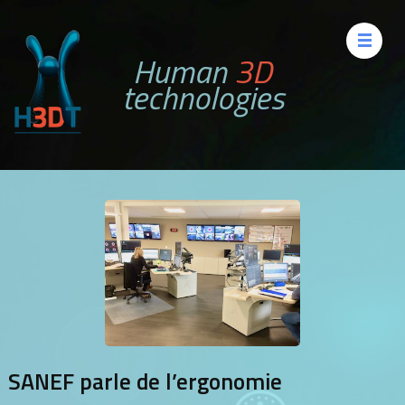
Aller
au
Human
3D
contenu
technologies
(Pressez
Entrée)
SANEF parle de l’ergonomie