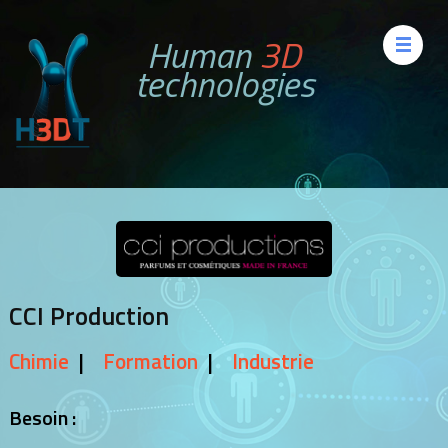
Aller
Human
3D
au
technologies
contenu
(Pressez
Entrée)
CCI Production
Chimie
Formation
Industrie
Besoin :